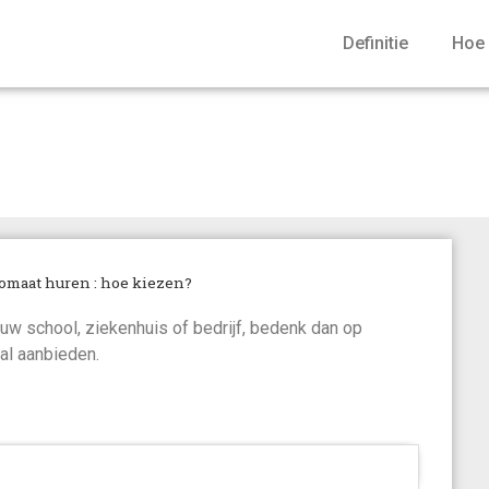
Definitie
Hoe 
aat huren : hoe kiezen?
omaat huren : hoe kiezen?
 uw school, ziekenhuis of bedrijf, bedenk dan op
al aanbieden.