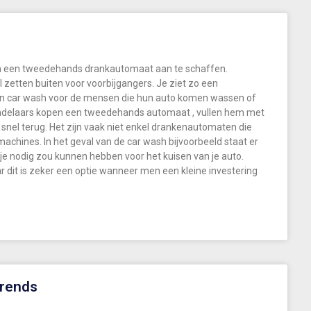
m een tweedehands drankautomaat aan te schaffen.
zetten buiten voor voorbijgangers. Je ziet zo een
n car wash voor de mensen die hun auto komen wassen of
andelaars kopen een tweedehands automaat , vullen hem met
s snel terug. Het zijn vaak niet enkel drankenautomaten die
hines. In het geval van de car wash bijvoorbeeld staat er
je nodig zou kunnen hebben voor het kuisen van je auto.
 dit is zeker een optie wanneer men een kleine investering
trends