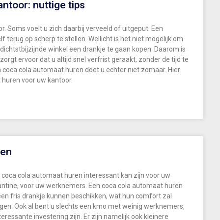
ntoor: nuttige tips
. Soms voelt u zich daarbij verveeld of uitgeput. Een
 terug op scherp te stellen. Wellicht is het niet mogelijk om
ichtstbijzijnde winkel een drankje te gaan kopen. Daarom is
rgt ervoor dat u altijd snel verfrist geraakt, zonder de tijd te
n coca cola automaat huren doet u echter niet zomaar. Hier
t huren voor uw kantoor.
len
coca cola automaat huren interessant kan zijn voor uw
e kantine, voor uw werknemers. Een coca cola automaat huren
een fris drankje kunnen beschikken, wat hun comfort zal
ijgen. Ook al bent u slechts een kmo met weinig werknemers,
essante investering zijn. Er zijn namelijk ook kleinere